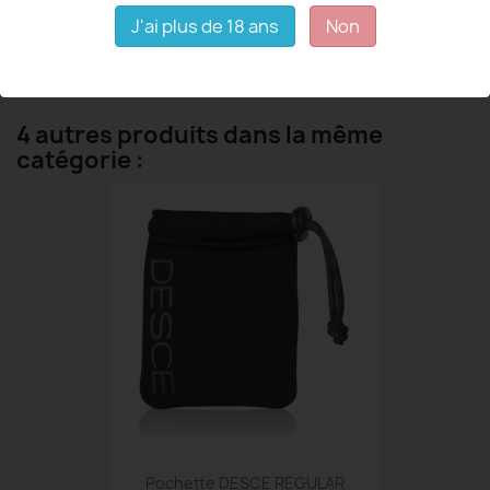
Détails du produit
J'ai plus de 18 ans
Non
4 autres produits dans la même
catégorie :
Pochette DESCE REGULAR