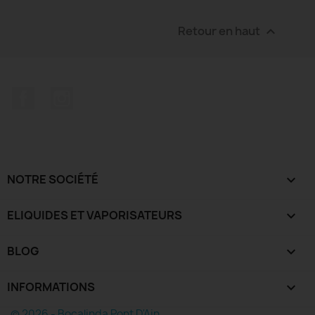
Retour en haut

Facebook
Instagram
NOTRE SOCIÉTÉ

ELIQUIDES ET VAPORISATEURS

BLOG

INFORMATIONS
keyboard_arrow_down
© 2026 - Bocalinda Pont D'Ain