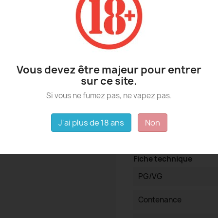
Saveur proposée : Caramel au 
Taux : 0 mg
Vous devez être majeur pour entrer
sur ce site.
Détails du produit
Si vous ne fumez pas, ne vapez pas.
J'ai plus de 18 ans
Non
Fiche technique
PG/VG
Contenance