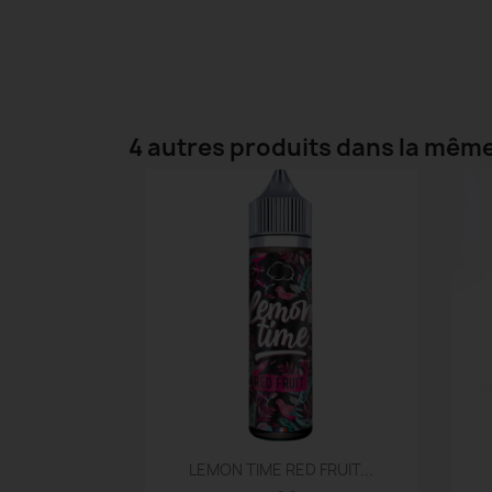
4 autres produits dans la même
Aperçu rapide

LEMON TIME RED FRUIT...