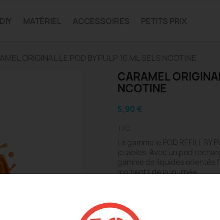
DIY
MATÉRIEL
ACCESSOIRES
PETITS PRIX
AMEL ORIGINAL LE POD BY PULP 10 ML SELS NCOTINE
CARAMEL ORIGINAL
NCOTINE
5,90 €
TTC
La gamme le POD REFILL BY P
jetables. Avec un pod recharg
gamme de liquides orientés f
moments de la journée.
Ces liquides peuvent être uti
n'importe quel autre atomiseu
taille et ses saveurs fraiches