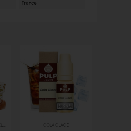
France
Aperçu rapide

...
COLA GLACE