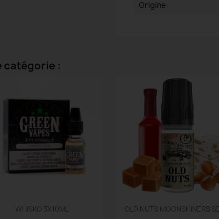
Origine
 catégorie :
Aperçu rapide
Aperçu rapide


WHISKO 3X10ML
OLD NUTS MOONSHINERS SEL