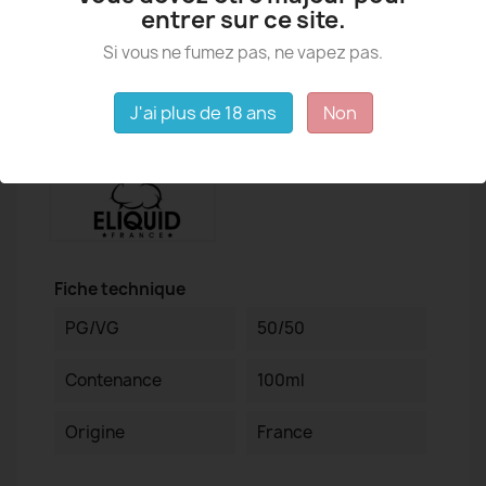
entrer sur ce site.
Si vous ne fumez pas, ne vapez pas.
J'ai plus de 18 ans
Non
Détails du produit
Fiche technique
PG/VG
50/50
Contenance
100ml
Origine
France