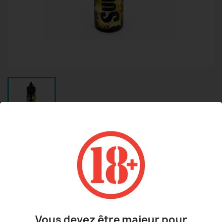
SUPREME ELIQUID-FRANCE 100ML
29,90 €
TTC
Classic blond - Noix de coco - Vanille - Cookie
Vous devez être majeur pour
Taux : 0 mg