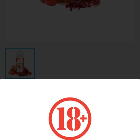
RED OIL FRUITY FUEL 100ML 0MG
24,90 €
TTC
Fraise, Grenade