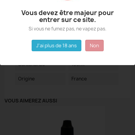
Détails du produit
Vous devez être majeur pour
entrer sur ce site.
Marque
Fighter Fuel
Si vous ne fumez pas, ne vapez pas.
Fiche technique
J'ai plus de 18 ans
Non
PG/VG
30/70
Contenance
100ml
Origine
France
VOUS AIMEREZ AUSSI