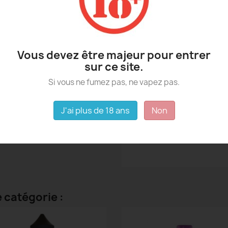
Vous devez être majeur pour entrer
sur ce site.
Fiche technique
Si vous ne fumez pas, ne vapez pas.
PG/VG
Contenance
J'ai plus de 18 ans
Non
Origine
 catégorie :