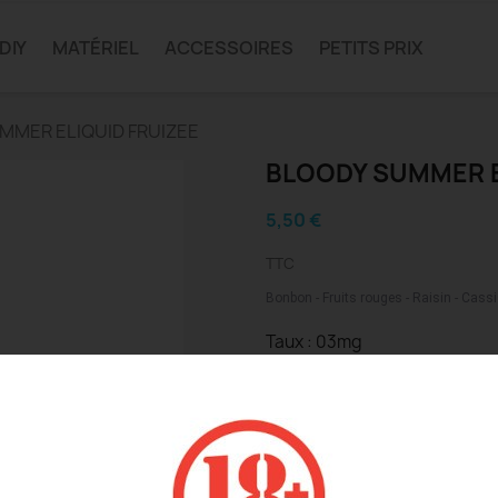
DIY
MATÉRIEL
ACCESSOIRES
PETITS PRIX
MMER ELIQUID FRUIZEE
BLOODY SUMMER E
5,50 €
TTC
Bonbon - Fruits rouges - Raisin - Cassi
Taux : 03mg
Détails du produit