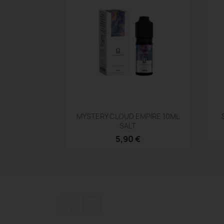
Aperçu rapide

MYSTERY CLOUD EMPIRE 10ML
SALT
5,90 €
Facebook
Instagram