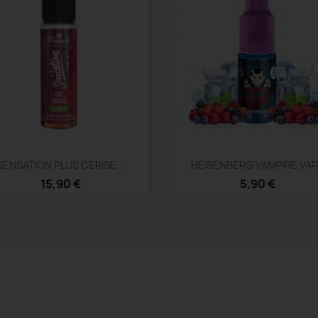
Aperçu rapide
Aperçu rapide


SENSATION PLUS CERISE...
HEISENBERG VAMPIRE VA
15,90 €
5,90 €