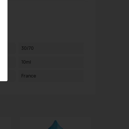
30/70
10ml
France