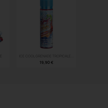
Aperçu rapide

PE
ICE COOL GRENADE TROPICALE...
19,90 €