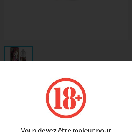
FRAMBOISE CASSIS 50 ML VEGETOL
23,90 €
TTC
Framboise cassis
Vous devez être majeur pour
Taux : 0 mg