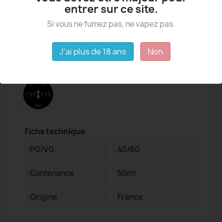
entrer sur ce site.
Si vous ne fumez pas, ne vapez pas.
J'ai plus de 18 ans
Non
Détails du produit
Fiche technique
PG/VG
40/60
Contenance
50ml
Origine
France