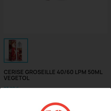
CERISE GROSEILLE 40/60 LPM 50ML
VEGETOL
23,90 €
TTC
Cerise Groseille