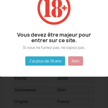
Taux : 0 mg
Vous devez être majeur pour
Détails du produit
entrer sur ce site.
Si vous ne fumez pas, ne vapez pas.
J'ai plus de 18 ans
Non
Fiche technique
PG/VG
40/60
Contenance
50ml
Origine
France