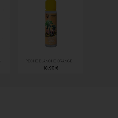
Aperçu rapide

l
PECHE BLANCHE ORANGE...
18,90 €