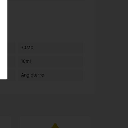
70/30
10ml
Angleterre