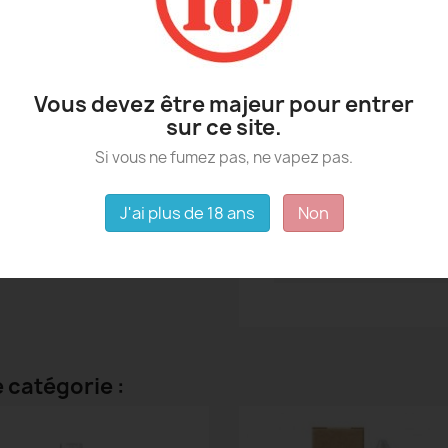
Vous devez être majeur pour entrer
sur ce site.
Fiche technique
Si vous ne fumez pas, ne vapez pas.
PG/VG
J'ai plus de 18 ans
Non
Contenance
Origine
 catégorie :