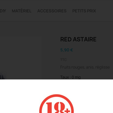
DIY
MATÉRIEL
ACCESSOIRES
PETITS PRIX
RED ASTAIRE
5,90 €
TTC
Fruits rouges, anis, réglisse
Taux : 0 mg
Détails du produit