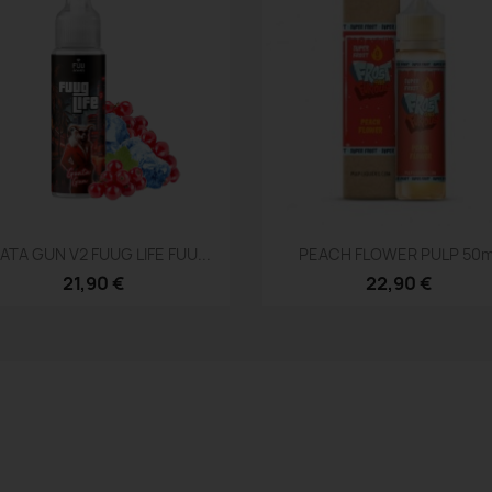
Aperçu rapide
Aperçu rapide


ATA GUN V2 FUUG LIFE FUU...
PEACH FLOWER PULP 50m
21,90 €
22,90 €