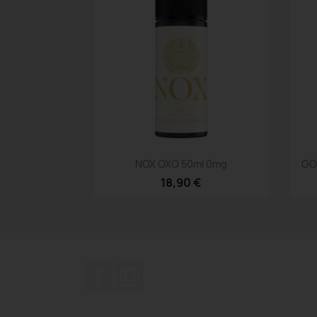
Aperçu rapide

NOX OXO 50ml 0mg
GO
18,90 €
Facebook
Instagram