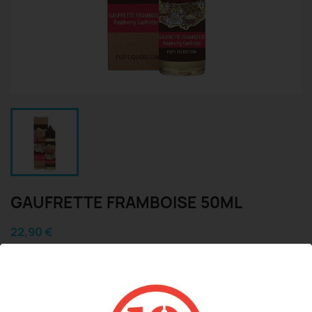
GAUFRETTE FRAMBOISE 50ML
22,90 €
TTC
Célèbre gâteau à la framboise
Taux : 0 mg