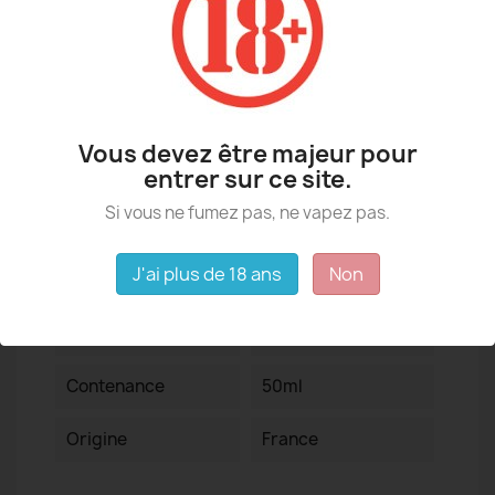
Détails du produit
Vous devez être majeur pour
entrer sur ce site.
Si vous ne fumez pas, ne vapez pas.
J'ai plus de 18 ans
Non
Fiche technique
PG/VG
40/60
Contenance
50ml
Origine
France