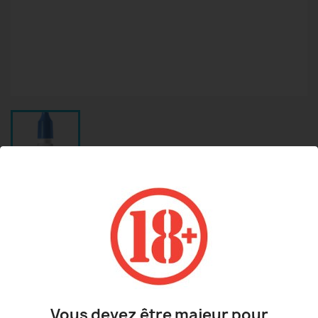
TABAC FR4
5,90 €
TTC
Classique blond sec fruits a coque caramel
Vous devez être majeur pour
Taux : 03mg