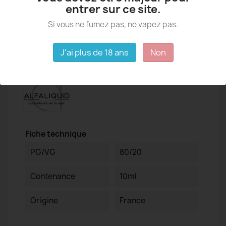
entrer sur ce site.
Si vous ne fumez pas, ne vapez pas.
J'ai plus de 18 ans
Non
Détails du produit
Fiche technique
PG/VG
80/20
Contenance
10ml
Origine
France