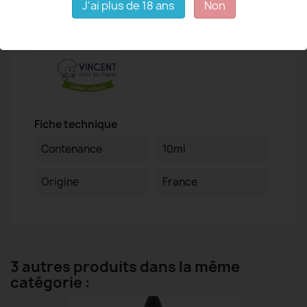
J'ai plus de 18 ans
Non
Détails du produit
Fiche technique
Contenance
10ml
Origine
France
3 autres produits dans la même
catégorie :