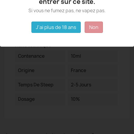
entrer sur ce site.
Détails du produit
Si vous ne fumez pas, ne vapez pas.
J'ai plus de 18 ans
Non
Fiche technique
Contenance
10ml
Origine
France
Temps De Steep
2-5 Jours
Dosage
10%