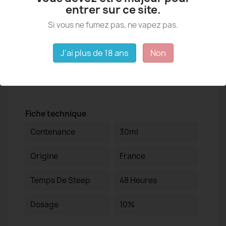
entrer sur ce site.
Si vous ne fumez pas, ne vapez pas.
Détails du produit
J'ai plus de 18 ans
Non
Fiche technique
Contenance
30ml
Origine
France
Temps De Steep
48 Heures
Dosage
10%