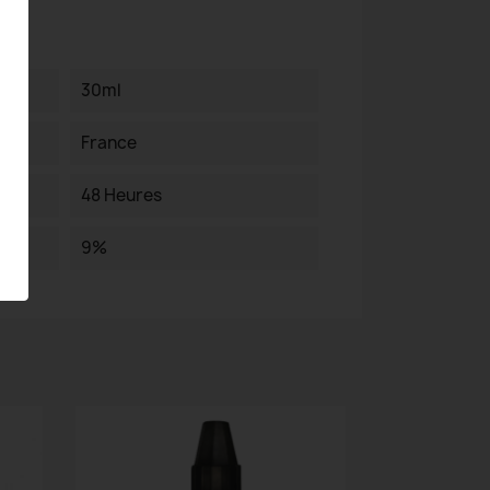
30ml
France
48 Heures
9%