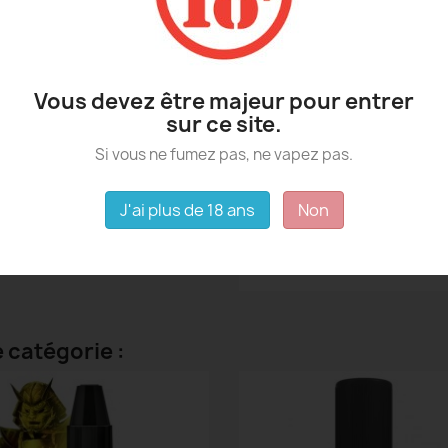
Fiche technique
Contenance
Vous devez être majeur pour entrer
sur ce site.
Origine
Si vous ne fumez pas, ne vapez pas.
Temps De Steep
J'ai plus de 18 ans
Non
Dosage
 catégorie :