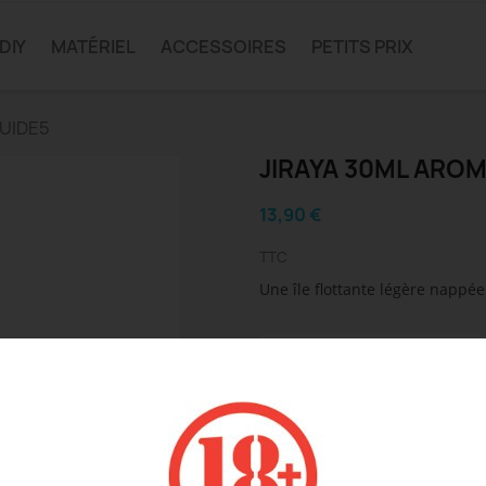
DIY
MATÉRIEL
ACCESSOIRES
PETITS PRIX
QUIDE5
JIRAYA 30ML AROM
13,90 €
TTC
Une île flottante
légère nappée
Détails du produit