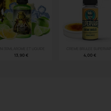
Aperçu rapide
Aperçu rapide


NI 30ML AROME ET LIQUIDE
CREME BRULEE SUPERVA
13,90 €
4,00 €