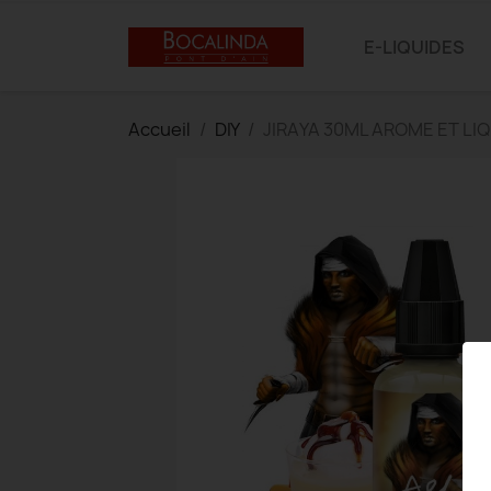
E-LIQUIDES
Accueil
DIY
JIRAYA 30ML AROME ET LI