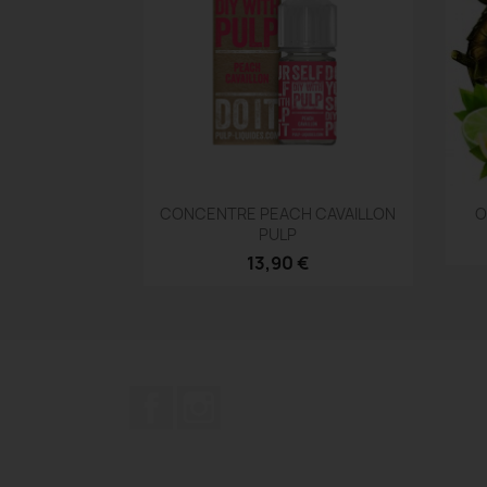
Aperçu rapide

CONCENTRE PEACH CAVAILLON
O
PULP
13,90 €
Facebook
Instagram