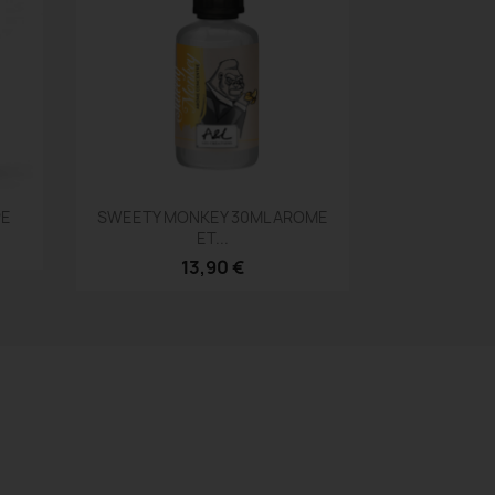
Aperçu rapide

PE
SWEETY MONKEY 30ML AROME
ET...
13,90 €