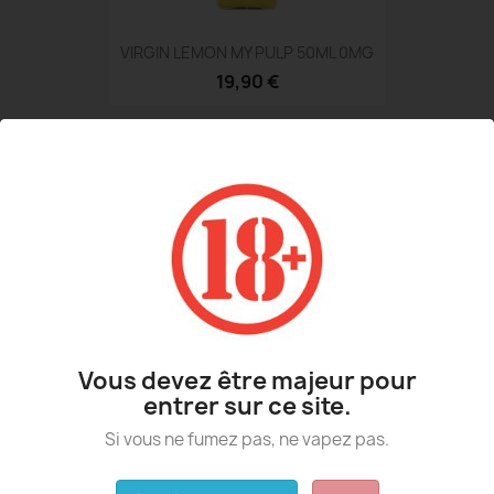
VIRGIN LEMON MY PULP 50ML 0MG
19,90 €
Vous devez être majeur pour
entrer sur ce site.
TROPICAL FUEL MY PULP 50ML 0MG
Si vous ne fumez pas, ne vapez pas.
19,90 €