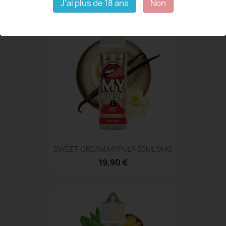
J'ai plus de 18 ans
Non
SWEET CREAM MY PULP 50ML 0MG
19,90 €